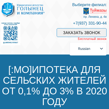
Выберите филиал:
Туймазы
Услуги и наши специалисты
пр. Ленина, д. 4в
+7(937) 331-90-44
Оплата услуг
ЗАКАЗАТЬ ЗВОНОК
Бесплатный звонок
Задать вопрос
Russian
Контакты
[:MO]ИПОТЕКА ДЛЯ
СЕЛЬСКИХ ЖИТЕЛЕЙ
Отзывы
ОТ 0,1% ДО 3% В 2020
Полезные статьи
ГОДУ