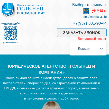
Выберите филиал:
Туймазы
Услуги и наши специалисты
пр. Ленина, д. 4в
+7(937) 331-90-44
Оплата услуг
ЗАКАЗАТЬ ЗВОНОК
Бесплатный звонок
Задать вопрос
Russian
Контакты
ЮРИДИЧЕСКОЕ АГЕНТСТВО «ГОЛЫНЕЦ И
КОМПАНИЯ»
Ваша личная защита в наследстве, делах о защите прав
Отзывы
потребителей, спорах по ДТП со страховыми компаниями и
ГИБДД, в семейных делах и трудовых спорах, в земельных
конфликтах и вопросах недвижимости,
Полезные статьи
в пенсионных делах и арбитраже.