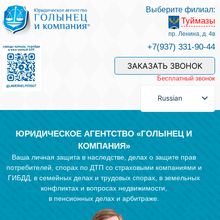
Выберите филиал:
Туймазы
Услуги и наши специалисты
пр. Ленина, д. 4в
+7(937) 331-90-44
Оплата услуг
ЗАКАЗАТЬ ЗВОНОК
Бесплатный звонок
Задать вопрос
Russian
Контакты
ЮРИДИЧЕСКОЕ АГЕНТСТВО «ГОЛЫНЕЦ И
КОМПАНИЯ»
Ваша личная защита в наследстве, делах о защите прав
Отзывы
потребителей, спорах по ДТП со страховыми компаниями и
ГИБДД, в семейных делах и трудовых спорах, в земельных
конфликтах и вопросах недвижимости,
Полезные статьи
в пенсионных делах и арбитраже.