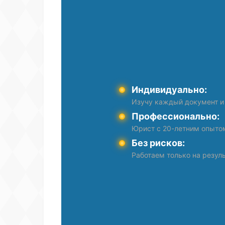
Индивидуально:
Изучу каждый документ и
Профессионально:
Юрист с 20-летним опыто
Без рисков:
Работаем только на резуль