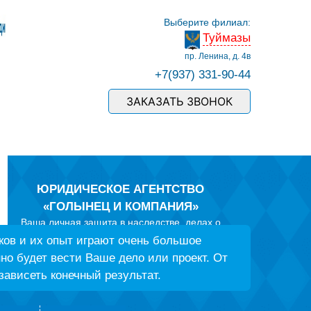
Выберите филиал:
Туймазы
пр. Ленина, д. 4в
+7(937) 331-90-44
ЗАКАЗАТЬ ЗВОНОК
ЮРИДИЧЕСКОЕ АГЕНТСТВО
«ГОЛЫНЕЦ И КОМПАНИЯ»
Ваша личная защита в наследстве, делах о
защите прав потребителей, спорах по ДТП со
ов и их опыт играют очень большое
страховыми компаниями и
но будет вести Ваше дело или проект. От
ГИБДД, в семейных делах и трудовых спорах, в
зависеть конечный результат.
земельных конфликтах и вопросах