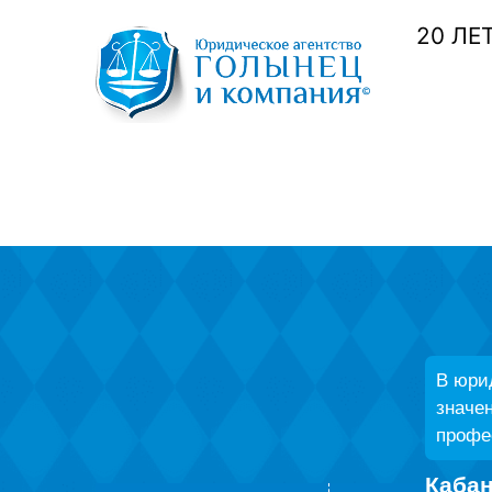
20 ЛЕ
В юри
значен
профес
Каба