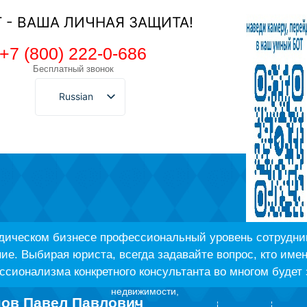
Т - ВАША ЛИЧНАЯ ЗАЩИТА!
+7 (800) 222-0-686
Бесплатный звонок
Russian
дическом бизнесе профессиональный уровень сотрудник
ие. Выбирая юриста, всегда задавайте вопрос, кто имен
сионализма конкретного консультанта во многом будет 
недвижимости,
нов Павел Павлович
в пенсионных делах и арбитраже.