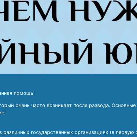
анная помощь!
рый очень часто возникает после развода. Основные 
е:
в различных государственных организациях (в первую о