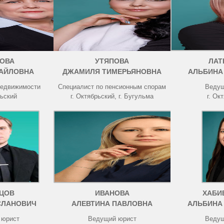
ОВА
УТЯПОВА
ЛАТ
АЙЛОВНА
ДЖАМИЛЯ ТИМЕРЬЯНОВНА
АЛЬБИНА
недвижимости
Специалист по пенсионным спорам
Ведущ
рьский
г. Октябрьский, г. Бугульма
г. Ок
ЦОВ
ИВАНОВА
ХАБИ
СЛАНОВИЧ
АЛЕВТИНА ПАВЛОВНА
АЛЬБИНА
 юрист
Ведущий юрист
Ведущ