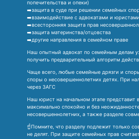
попечительства и опеки)
➡️защита в суде при решении семейных спо
➡️взаимодействие с адвокатами и юристам
➡️всесторонняя защита прав несовершеннол
➡️защита материнства/отцовства
➡️другие направления в семейном праве
Наш опытный адвокат по семейным делам уж
получить предварительный алгоритм действи
Чаще всего, любые семейные дрязги и споры
споры о несовершеннолетних детях. При на
через ЗАГС
Наш юрист на начальном этапе представит 
максимально спокойно и без неожиданносте
несовершеннолетних, а также разделе сов
☝️Помните, что разделу подлежит только со
не делят. При защите семейных прав считае