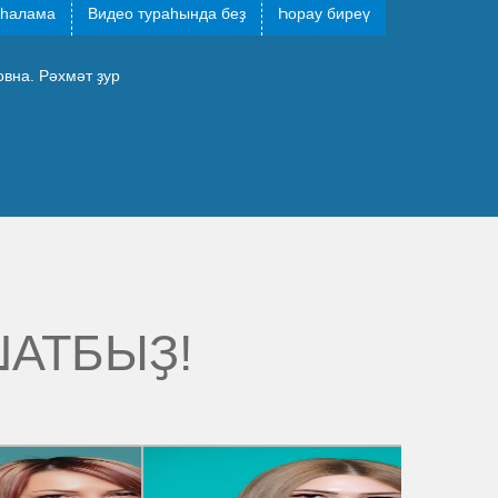
һалама
Видео тураһында беҙ
Һорау биреү
вна. Рәхмәт ҙур
ШАТБЫҘ!