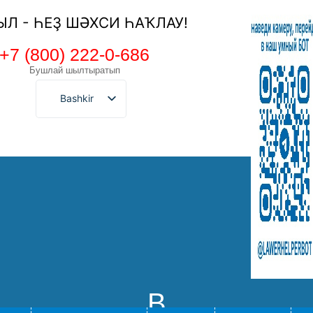
ЫЛ - ҺЕҘ ШӘХСИ ҺАҠЛАУ!
+7 (800) 222-0-686
Бушлай шылтыратып
Bashkir
В