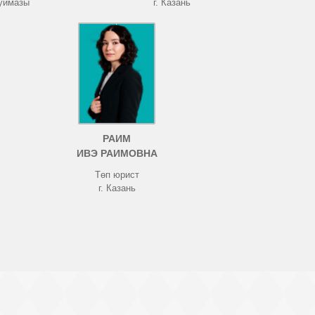
Туймазы
г. Казань
РАИМ
ИВЭ РАИМОВНА
Төп юрист
г. Казань