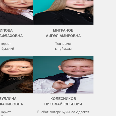
ТИПОВА
МИГРАНОВ
 АФЛАХОВНА
АЙГӨЛ АМИРОВНА
 юрист
Төп юрист
тябрьский
г. Туймазы
БУЛЛИНА
КОЛЕСНИКОВ
 ФАНИСОВНА
НИКОЛАЙ ЮРЬЕВИЧ
 юрист
Енәйәт эштәре буйынса Адвокат