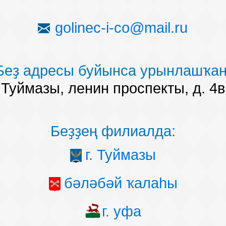
golinec-i-co@mail.ru
Беҙ адресы буйынса урынлашҡан
Туймазы, ленин проспекты, д. 4в
Беҙҙең филиалда:
г. Туймазы
бәләбәй ҡалаһы
г. уфа