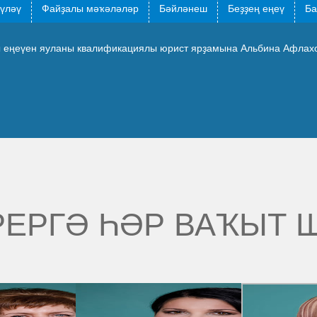
түләү
Файҙалы мәҡәләләр
Бәйләнеш
Беҙҙең еңеү
Ба
ғы еңеүен яуланы квалификациялы юрист ярҙамына Альбина Афлахо
РЕРГӘ ҺӘР ВАҠЫТ 