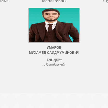
рьский
бәләбәй ҡалаһы
г. 
УМАРОВ
МУХАМЕД САИДМУМИНОВИЧ
Төп юрист
г. Октябрьский