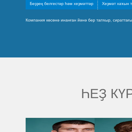
Беҙҙең белгестәр һәм хеҙмәттәр
Хеҙмәт хаҡын 
Компания көсөнә инанған йәнә бер тапҡыр, сиратта
ҺЕҘ КҮ