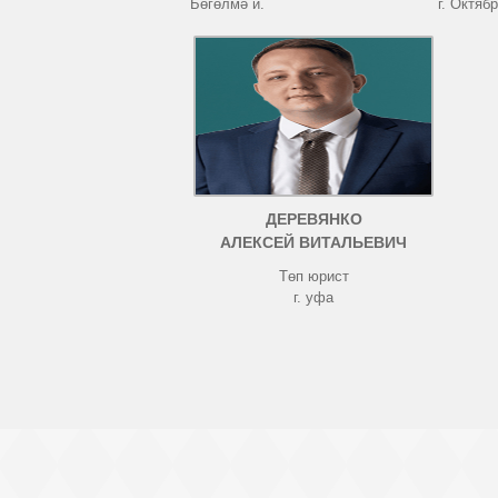
Бөгөлмә й.
г. Октяб
ДЕРЕВЯНКО
АЛЕКСЕЙ ВИТАЛЬЕВИЧ
Төп юрист
г. уфа