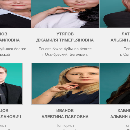
НОВ
УТЯПОВ
ЛА
АЙЛОВНА
ДЖАМИЛЯ ТИМЕРЬЯНОВНА
АЛЬБИН
буйынса белгес
Пенсия бәхәс буйынса белгес
Төп
рьский
г Октябрьский, Бөгөлмә г.
г. Ок
ЦОВ
ИВАНОВ
ХАБИ
СЛАНОВИЧ
АЛЕВТИНА ПАВЛОВНА
АЛЬБИН
рист
Төп юрист
Төп