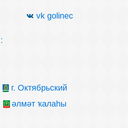
vk golinec
:
г. Октябрьский
әлмәт ҡалаһы