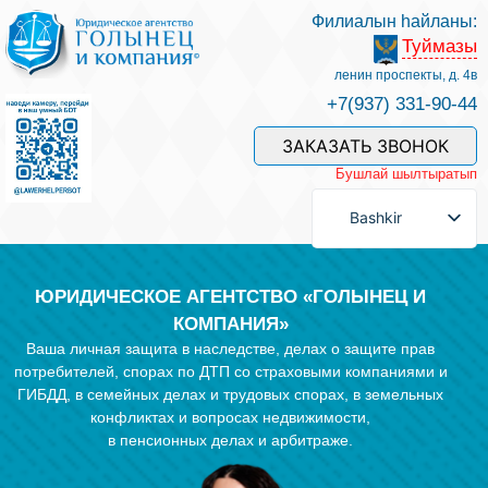
Филиалын һайланы:
Туймазы
Беҙҙең белгестәр һәм хеҙмәттәр
ленин проспекты, д. 4в
+7(937) 331-90-44
Хеҙмәт хаҡын түләү
ЗАКАЗАТЬ ЗВОНОК
Бушлай шылтыратып
Һорау биреү
Bashkir
Бәйләнеш
ЮРИДИЧЕСКОЕ АГЕНТСТВО «ГОЛЫНЕЦ И
КОМПАНИЯ»
Ваша личная защита в наследстве, делах о защите прав
Баһалама
потребителей, спорах по ДТП со страховыми компаниями и
ГИБДД, в семейных делах и трудовых спорах, в земельных
конфликтах и вопросах недвижимости,
Файҙалы мәҡәләләр
в пенсионных делах и арбитраже.