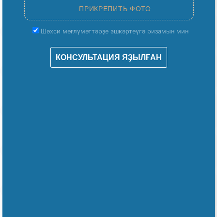
Шәхси мәғлүмәттәрҙе эшкәртеүгә ризамын мин