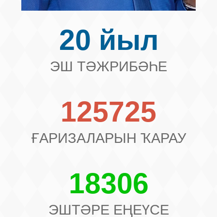
20 йыл
ЭШ ТӘЖРИБӘҺЕ
125725
ҒАРИЗАЛАРЫН ҠАРАУ
18306
ЭШТӘРЕ ЕҢЕҮСЕ