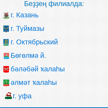
Беҙҙең филиалда:
г. Казань
г. Туймазы
г. Октябрьский
Бөгөлмә й.
бәләбәй ҡалаһы
әлмәт ҡалаһы
г. уфа