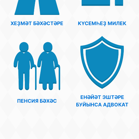
ХЕҘМӘТ БӘХӘСТӘРЕ
КҮСЕМҺЕҘ МИЛЕК
ЕНӘЙӘТ ЭШТӘРЕ
ПЕНСИЯ БӘХӘС
БУЙЫНСА АДВОКАТ