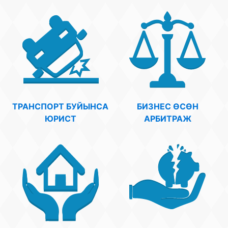
Беҙҙең еңеү
Видео тураһында беҙ
ТРАНСПОРТ БУЙЫНСА
БИЗНЕС ӨСӨН
ЮРИСТ
АРБИТРАЖ