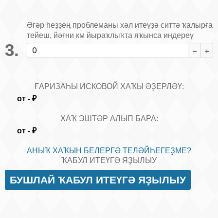
Әгәр һеҙҙең проблеманы хәл итеүҙә ситтә ҡалырға
тейеш, йәғни км йыраҡлыҡта яҡынса индереү
ҒАРИЗАҺЫ ИСКОВОЙ ХАҠЫ ӘҘЕРЛӘҮ:
от
-
₽
ХАҠ ЭШТӘР АЛЫП БАРА:
от
-
₽
АНЫҠ ХАҠЫН БЕЛЕРГӘ ТЕЛӘЙҺЕГЕҘМЕ?
ҠАБУЛ ИТЕҮГӘ ЯҘЫЛЫУ
БУШЛАЙ ҠАБУЛ ИТЕҮГӘ ЯҘЫЛЫУ