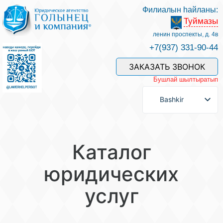
Филиалын һайланы:
Туймазы
Беҙҙең белгестәр һәм хеҙмәттәр
ленин проспекты, д. 4в
+7(937) 331-90-44
Хеҙмәт хаҡын түләү
ЗАКАЗАТЬ ЗВОНОК
Бушлай шылтыратып
Һорау биреү
Bashkir
Бәйләнеш
Каталог
Баһалама
юридических
услуг
Файҙалы мәҡәләләр