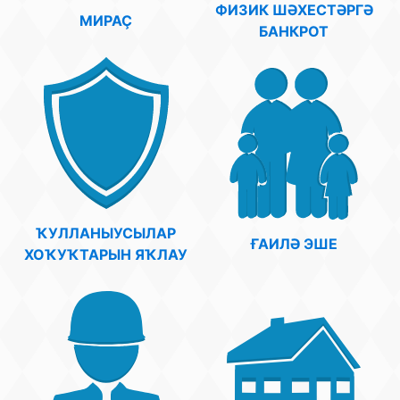
ФИЗИК ШӘХЕСТӘРГӘ
МИРАҪ
БАНКРОТ
ҠУЛЛАНЫУСЫЛАР
ҒАИЛӘ ЭШЕ
ХОҠУҠТАРЫН ЯҠЛАУ