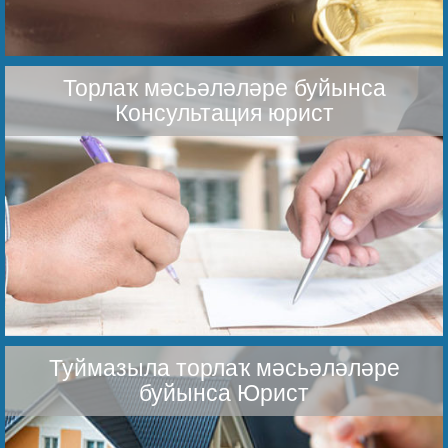
Торлаҡ мәсьәләләре буйынса
Консультация юрист
Туймазыла торлаҡ мәсьәләләре
буйынса Юрист