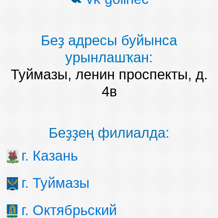
Беҙ адресы буйынса
урынлашҡан:
Туймазы, ленин проспекты, д.
4в
Беҙҙең филиалда:
г. Казань
г. Туймазы
г. Октябрьский