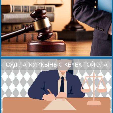
СУД ЛА ҠУРҠЫНЫС КЕҮЕК ТОЙОЛА