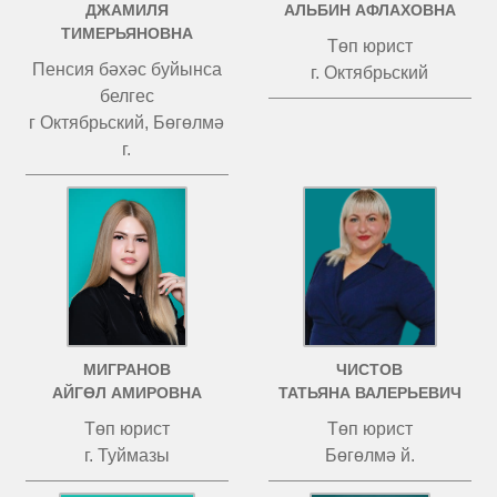
ДЖАМИЛЯ
АЛЬБИН АФЛАХОВНА
ТИМЕРЬЯНОВНА
Төп юрист
Пенсия бәхәс буйынса
г. Октябрьский
белгес
г Октябрьский, Бөгөлмә
г.
МИГРАНОВ
ЧИСТОВ
АЙГӨЛ АМИРОВНА
ТАТЬЯНА ВАЛЕРЬЕВИЧ
Төп юрист
Төп юрист
г. Туймазы
Бөгөлмә й.