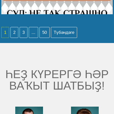
1
2
3
...
50
Түбәндәге
ҺЕҘ КҮРЕРГӘ ҺӘР
ВАҠЫТ ШАТБЫҘ!