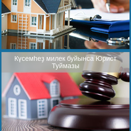
Күсемһеҙ милек буйынса Юрист
Туймазы