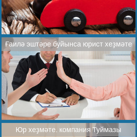
Ғаилә эштәре буйынса юрист хеҙмәте
Юр хеҙмәте. компания Туймазы