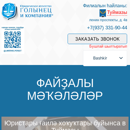
Филиалын һайланы:
Туймазы
Беҙҙең белгестәр һәм хеҙмәттәр
ленин проспекты, д. 4в
+7(937) 331-90-44
Хеҙмәт хаҡын түләү
ЗАКАЗАТЬ ЗВОНОК
Бушлай шылтыратып
Һорау биреү
Bashkir
Бәйләнеш
ФАЙҘАЛЫ
МӘҠӘЛӘЛӘР
Баһалама
Файҙалы мәҡәләләр
Юристары ғаилә хоҡуҡтары буйынса в