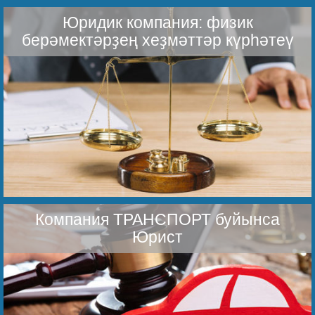
Юридик компания: физик
берәмектәрҙең хеҙмәттәр күрһәтеү
Компания ТРАНСПОРТ буйынса
Юрист