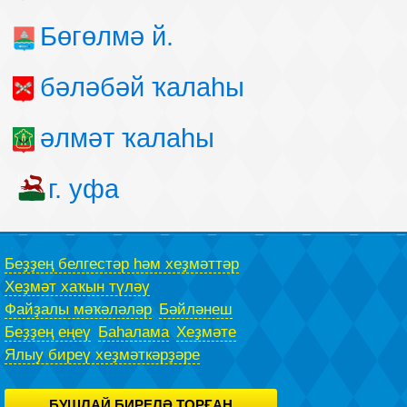
Бөгөлмә й.
бәләбәй ҡалаһы
әлмәт ҡалаһы
г. уфа
Беҙҙең белгестәр һәм хеҙмәттәр
Хеҙмәт хаҡын түләү
Файҙалы мәҡәләләр
Бәйләнеш
Беҙҙең еңеү
Баһалама
Хеҙмәте
Ялыу биреү хеҙмәткәрҙәре
БУШЛАЙ БИРЕЛӘ ТОРҒАН