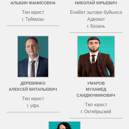
АЛЬБИН ФАНИСОВНА
НИКОЛАЙ ЮРЬЕВИЧ
Төп юрист
Енәйәт эштәре буйынса
г. Туймазы
Адвокат
г. Казань
ДЕРЕВЯНКО
УМАРОВ
АЛЕКСЕЙ ВИТАЛЬЕВИЧ
МУХАМЕД
САИДМУМИНОВИЧ
Төп юрист
Төп юрист
г. уфа
г. Октябрьский