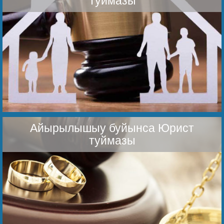
Туймазы
Беҙҙең еңеү
Видео тураһында беҙ
Айырылышыу буйынса Юрист
туймазы