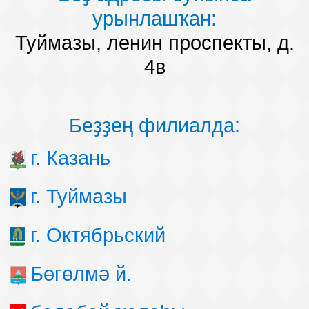
урынлашҡан:
Туймазы, ленин проспекты, д.
4в
Беҙҙең филиалда:
г. Казань
г. Туймазы
г. Октябрьский
Бөгөлмә й.