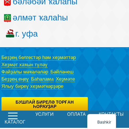
бәләбәй ҡалаһы
әлмәт ҡалаһы
г. уфа
Беҙҙең белгестәр һәм хеҙмәттәр
Хеҙмәт хаҡын түләү
Файҙалы мәҡәләләр
Бәйләнеш
Беҙҙең еңеү
Баһалама
Хеҙмәте
Ялыу биреү хеҙмәткәрҙәре
БУШЛАЙ БИРЕЛӘ ТОРҒАН
ҺОРАУҘАР
УСЛУГИ
ОПЛАТА
КОНТАКТЫ
Һеҙгә һорау бирергә мөмкин бөтөнләй бушлай юрист, махсус
формаһын файҙаланған.
Bashkir
Хосусил сәйәсәте