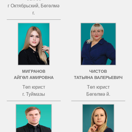
г Октябрьский, Бөгөлмә
г.
МИГРАНОВ
ЧИСТОВ
АЙГӨЛ АМИРОВНА
ТАТЬЯНА ВАЛЕРЬЕВИЧ
Төп юрист
Төп юрист
г. Туймазы
Бөгөлмә й.