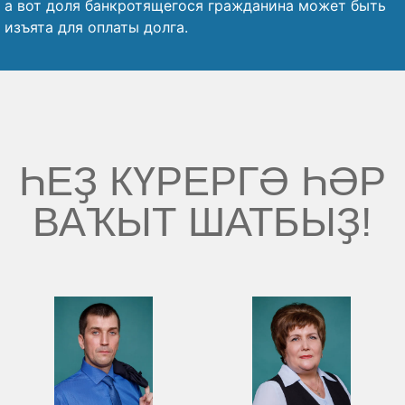
а вот доля банкротящегося гражданина может быть
изъята для оплаты долга.
ҺЕҘ КҮРЕРГӘ ҺӘР
ВАҠЫТ ШАТБЫҘ!