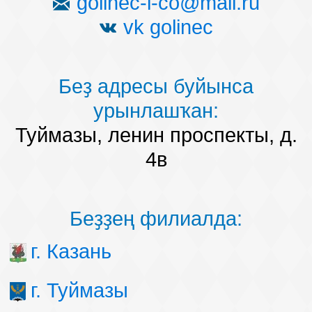
golinec-i-co@mail.ru
vk golinec
Беҙ адресы буйынса
урынлашҡан:
Туймазы, ленин проспекты, д.
4в
Беҙҙең филиалда:
г. Казань
г. Туймазы