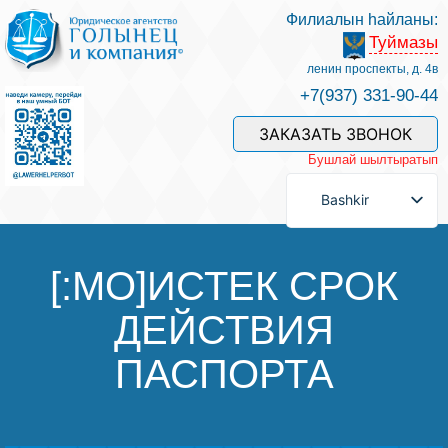
Филиалын һайланы:
Туймазы
Беҙҙең белгестәр һәм хеҙмәттәр
ленин проспекты, д. 4в
+7(937) 331-90-44
Хеҙмәт хаҡын түләү
ЗАКАЗАТЬ ЗВОНОК
Бушлай шылтыратып
Һорау биреү
Bashkir
Бәйләнеш
[:MO]ИСТЕК СРОК
ДЕЙСТВИЯ
Баһалама
ПАСПОРТА
Файҙалы мәҡәләләр