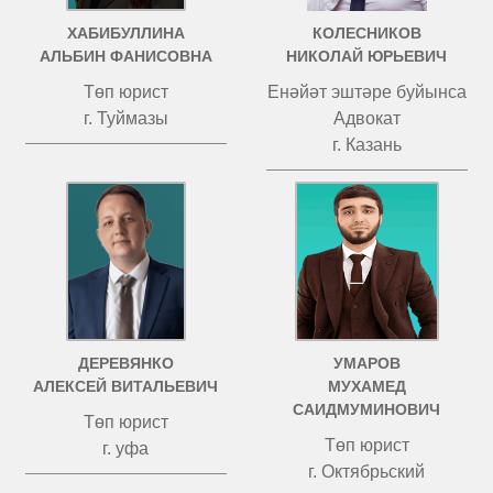
ХАБИБУЛЛИНА
КОЛЕСНИКОВ
АЛЬБИН ФАНИСОВНА
НИКОЛАЙ ЮРЬЕВИЧ
Төп юрист
Енәйәт эштәре буйынса
г. Туймазы
Адвокат
г. Казань
ДЕРЕВЯНКО
УМАРОВ
АЛЕКСЕЙ ВИТАЛЬЕВИЧ
МУХАМЕД
САИДМУМИНОВИЧ
Төп юрист
Төп юрист
г. уфа
г. Октябрьский