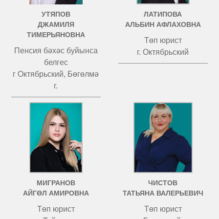
УТЯПОВ
ЛАТИПОВА
ДЖАМИЛЯ
АЛЬБИН АФЛАХОВНА
ТИМЕРЬЯНОВНА
Төп юрист
Пенсия бәхәс буйынса
г. Октябрьский
белгес
г Октябрьский, Бөгөлмә
г.
МИГРАНОВ
ЧИСТОВ
АЙГӨЛ АМИРОВНА
ТАТЬЯНА ВАЛЕРЬЕВИЧ
Төп юрист
Төп юрист