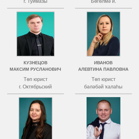
г. Туймазы
Бөгөлмә й.
КУЗНЕЦОВ
ИВАНОВ
МАКСИМ РУСЛАНОВИЧ
АЛЕВТИНА ПАВЛОВНА
Төп юрист
Төп юрист
г. Октябрьский
бәләбәй ҡалаһы