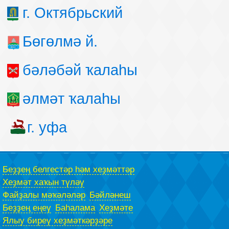
г. Октябрьский
Бөгөлмә й.
бәләбәй ҡалаһы
әлмәт ҡалаһы
г. уфа
Беҙҙең белгестәр һәм хеҙмәттәр
Хеҙмәт хаҡын түләү
Файҙалы мәҡәләләр
Бәйләнеш
Беҙҙең еңеү
Баһалама
Хеҙмәте
Ялыу биреү хеҙмәткәрҙәре