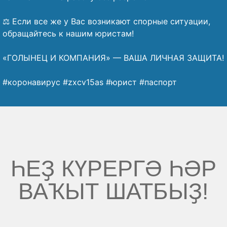
⠀
⚖️ Если все же у Вас возникают спорные ситуации,
обращайтесь к нашим юристам!
⠀
«ГОЛЫНЕЦ И КОМПАНИЯ» — ВАША ЛИЧНАЯ ЗАЩИТА!
⠀
#коронавирус #zxcv15as #юрист #паспорт
ҺЕҘ КҮРЕРГӘ ҺӘР
ВАҠЫТ ШАТБЫҘ!