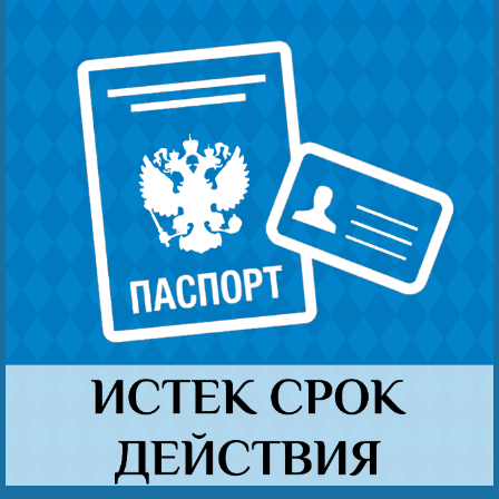
Беҙҙең еңеү
Видео тураһында беҙ