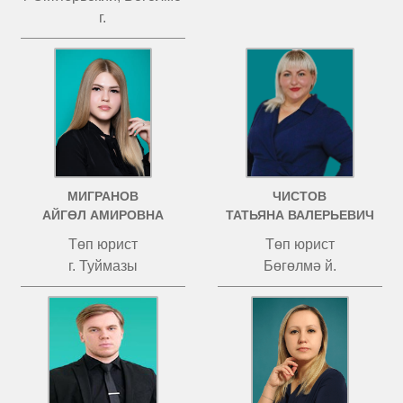
г.
МИГРАНОВ
ЧИСТОВ
АЙГӨЛ АМИРОВНА
ТАТЬЯНА ВАЛЕРЬЕВИЧ
Төп юрист
Төп юрист
г. Туймазы
Бөгөлмә й.