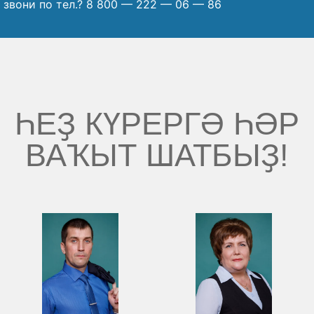
звони по тел.? 8 800 — 222 — 06 — 86
ҺЕҘ КҮРЕРГӘ ҺӘР
ВАҠЫТ ШАТБЫҘ!