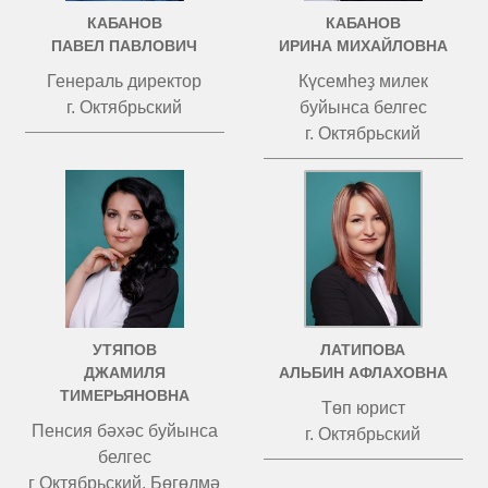
КАБАНОВ
КАБАНОВ
ПАВЕЛ ПАВЛОВИЧ
ИРИНА МИХАЙЛОВНА
Генераль директор
Күсемһеҙ милек
г. Октябрьский
буйынса белгес
г. Октябрьский
УТЯПОВ
ЛАТИПОВА
ДЖАМИЛЯ
АЛЬБИН АФЛАХОВНА
ТИМЕРЬЯНОВНА
Төп юрист
Пенсия бәхәс буйынса
г. Октябрьский
белгес
г Октябрьский, Бөгөлмә