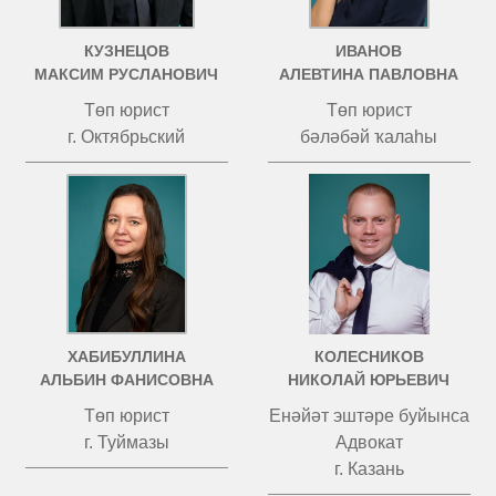
КУЗНЕЦОВ
ИВАНОВ
МАКСИМ РУСЛАНОВИЧ
АЛЕВТИНА ПАВЛОВНА
Төп юрист
Төп юрист
г. Октябрьский
бәләбәй ҡалаһы
ХАБИБУЛЛИНА
КОЛЕСНИКОВ
АЛЬБИН ФАНИСОВНА
НИКОЛАЙ ЮРЬЕВИЧ
Төп юрист
Енәйәт эштәре буйынса
г. Туймазы
Адвокат
г. Казань