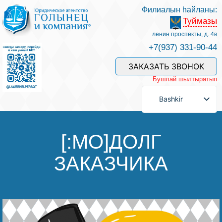
Филиалын һайланы:
Туймазы
Беҙҙең белгестәр һәм хеҙмәттәр
ленин проспекты, д. 4в
+7(937) 331-90-44
Хеҙмәт хаҡын түләү
ЗАКАЗАТЬ ЗВОНОК
Бушлай шылтыратып
Һорау биреү
Bashkir
Бәйләнеш
[:MO]ДОЛГ
ЗАКАЗЧИКА
Баһалама
Файҙалы мәҡәләләр