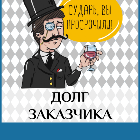
Беҙҙең еңеү
Видео тураһында беҙ