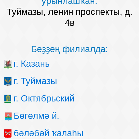
урынлашҡан:
Туймазы, ленин проспекты, д.
4в
Беҙҙең филиалда:
г. Казань
г. Туймазы
г. Октябрьский
Бөгөлмә й.
бәләбәй ҡалаһы