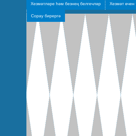
Хезмәтләре һәм безнең белгечләр
Хезмәт өчен 
Сорау бирергә