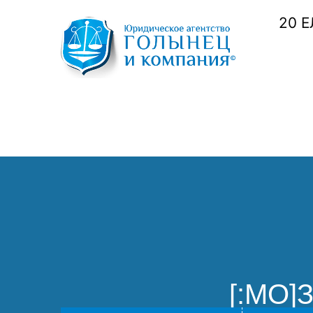
20 
[:MO