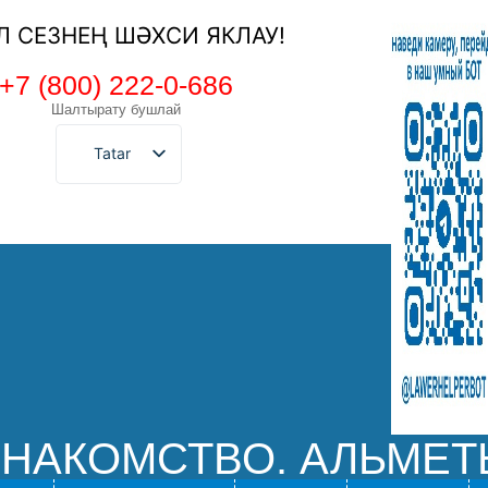
ЕЛ СЕЗНЕҢ ШӘХСИ ЯКЛАУ!
+7 (800) 222-0-686
Шалтырату бушлай
Tatar
]ЗНАКОМСТВО. АЛЬМЕТ