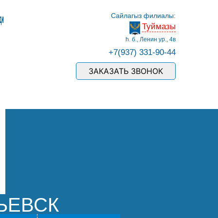
Сайлагыз филиалы:
Туймазы
һ. б., Ленин ур., 4в
+7(937) 331-90-44
ЗАКАЗАТЬ ЗВОНОК
ЬЕВСК