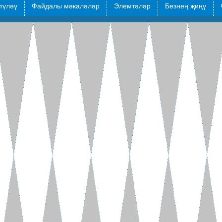
түләү
Файдалы мәкаләләр
Элемтәләр
Безнең җиңү