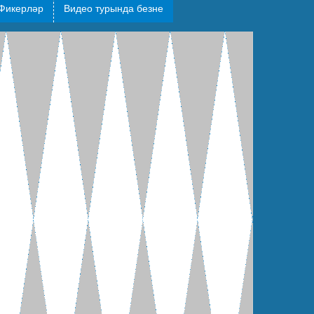
Фикерләр
Видео турында безне