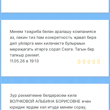
Минем тәҗрибә белән аралашу компаниясе
аз, ләкин тиз һәм конкретность җавап бирә
дип уйларга мин киләчәктә булырмын
мөрәҗәгать итәргә сорап Сезгә. Тагын бер
тапкыр рәхмәт.
11.05.26 в 19:13
Зур рәхмәтемне белдерәсем килә
ВОЛЧКОВОЙ АЛЬБИНА БОРИСОВНЕ өчен
юридик ярдәм хәл итүдә минем сорау,