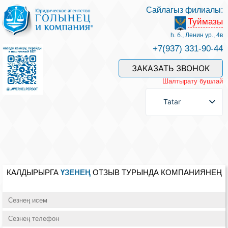
Сайлагыз филиалы:
Туймазы
Хезмәтләре һәм безнең белгечләр
һ. б., Ленин ур., 4в
+7(937) 331-90-44
Хезмәт өчен түләү
ЗАКАЗАТЬ ЗВОНОК
Шалтырату бушлай
Сорау бирергә
Tatar
Элемтәләр
Фикерләр
КАЛДЫРЫРГА
ҮЗЕНЕҢ
ОТЗЫВ ТУРЫНДА КОМПАНИЯНЕҢ
Файдалы мәкаләләр