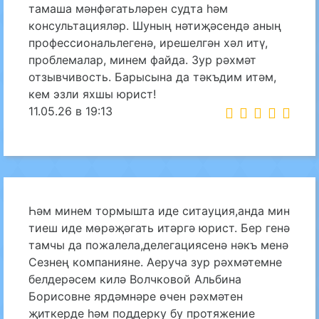
тамаша мәнфәгатьләрен судта һәм
консультацияләр. Шуның нәтиҗәсендә аның
профессиональлегенә, ирешелгән хәл итү,
проблемалар, минем файда. Зур рәхмәт
отзывчивость. Барысына да тәкъдим итәм,
кем эзли яхшы юрист!
11.05.26 в 19:13
Һәм минем тормышта иде ситауция,анда мин
тиеш иде мөрәҗәгать итәргә юрист. Бер генә
тамчы да пожалела,делегациясенә нәкъ менә
Сезнең компанияне. Аеруча зур рәхмәтемне
белдерәсем килә Волчковой Альбина
Борисовне ярдәмнәре өчен рәхмәтен
җиткерде һәм поддерку бу протяжение