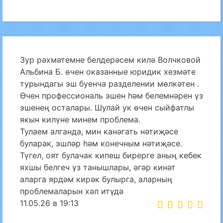
Зур рәхмәтемне белдерәсем килә Волчковой
Альбина Б. өчен оказанные юридик хезмәте
турындагы эш буенча разделении мөлкәтен .
Өчен профессиональ эшен һәм белемнәрен үз
эшенең осталары. Шулай ук өчен сыйфатлы
якын килүне минем проблема.
Тулаем алганда, мин канәгать нәтиҗәсе
буларак, эшләр һәм конечным нәтиҗәсе.
Түгел, оят булачак кипеш бирерге аның кебек
яхшы белгеч үз танышлары, әгәр кинәт
аларга ярдәм кирәк булырга, аларның
проблемаларын хәл итүдә
11.05.26 в 19:13