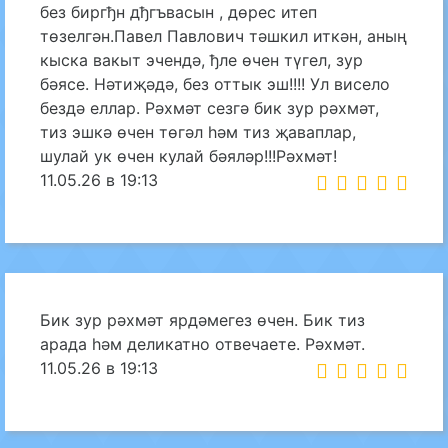
без биргђн дђгъвасын , дөрес итеп
төзелгән.Павел Павлович тәшкил иткән, аның
кыска вакыт эчендә, ђле өчен түгел, зур
бәясе. Нәтиҗәдә, без оттык эш!!!! Ул висело
бездә еллар. Рәхмәт сезгә бик зур рәхмәт,
тиз эшкә өчен төгәл һәм тиз җаваплар,
шулай ук өчен кулай бәяләр!!!Рәхмәт!
11.05.26 в 19:13
Бик зур рәхмәт ярдәмегез өчен. Бик тиз
арада һәм деликатно отвечаете. Рәхмәт.
11.05.26 в 19:13