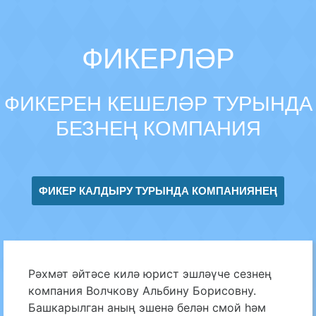
ФИКЕРЛӘР
ФИКЕРЕН КЕШЕЛӘР ТУРЫНДА
БЕЗНЕҢ КОМПАНИЯ
ФИКЕР КАЛДЫРУ ТУРЫНДА КОМПАНИЯНЕҢ
Рәхмәт әйтәсе килә юрист эшләүче сезнең
компания Волчкову Альбину Борисовну.
Башкарылган аның эшенә белән смой һәм