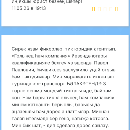
иң яхшы юрист безнең шәһәр!
11.05.26 в 19:13
Сирәк язам фикерләр, тик юридик агентлыгы
«Голынец һәм компания» йөзендә югары
квалификацияле белгеч үз эшендә, Павел
Павлович, һичшиксез заслужило уңай отзыв
һәм тәкъдимнәр. Мин мөрәҗәгать иткән эш
турында юл-транспорт ҺӘЛАКӘТЕНДӘ 3
төрле оешма мондый типтагы иде, бәйрәм
көн. Һәм бары тик «Голынец һәм компания»
минем катнашты берьюлы, барысы да
аңлаешлы һәм дөрес аңлаттылар. Миннән
таләп ителмәде бер генә, нәтиҗә көтәргә.
Мин бик шат, - дип сделала дөрес сайлау.