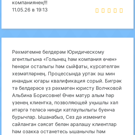
компаниянең!!!
11.05.26 в 19:13
Рәхмәтемне белдерәм Юридическому
агентлыгына «Голынец һәм компания өчен»
һөнәри осталыгы һәм сыйфаты, күрсәтелгән
хезмәтләрнең. Процессында уртак эш мин
инандык югары квалификация сорый. Бигрәк
тә белдерәсе үз рәхмәтен юристу Волчковой
Альбина Борисовне! Өчен матур алым һәр
үзенең клиентка, позволяющей уңышлы хәл
итәргә теләсә нинди катлаулылыгы буенча
бурычлар. Ышанабыз, Сез дә измените
сайланган сәясәт белән аралашу клиентлар
һәм озакка останетесь ышанычлы һәм