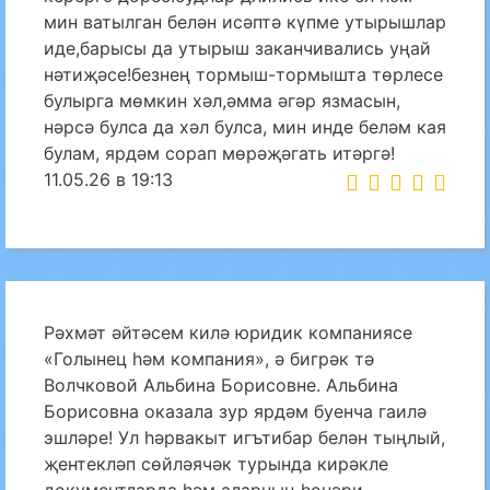
мин ватылган белән исәптә күпме утырышлар
иде,барысы да утырыш заканчивались уңай
нәтиҗәсе!безнең тормыш-тормышта төрлесе
булырга мөмкин хәл,әмма әгәр язмасын,
нәрсә булса да хәл булса, мин инде беләм кая
булам, ярдәм сорап мөрәҗәгать итәргә!
11.05.26 в 19:13
Рәхмәт әйтәсем килә юридик компаниясе
«Голынец һәм компания», ә бигрәк тә
Волчковой Альбина Борисовне. Альбина
Борисовна оказала зур ярдәм буенча гаилә
эшләре! Ул һәрвакыт игътибар белән тыңлый,
җентекләп сөйләячәк турында кирәкле