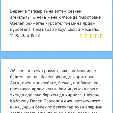
Беренче тапкыр гына әйтәм сезнең
агентлыгы. Ә нәкъ менә к Фәридә Фаритовне.
Өзелеп рәхмәтле күрсәтелгән миңа ярдәм
күрсәтелә. Һәм карар кабул шәхси мәсьәлә.
11.05.26 в 19:13
Әйтәсе килә зур рәхмәт, эшне компаниясе
белгечләренә. Шәхсән Фәридә Фаритовне.
Аның өчен мөнәсәбәте, безнең проблема ул
протянула ярдәм кулын һәм иң кыска вакыт
эчендә сделала барысы да кирәкле. Шәхсән
Кабанову Павел Павлович өчен җитәкчелеге
әнә шундый белемле белгечләр өчен аларның