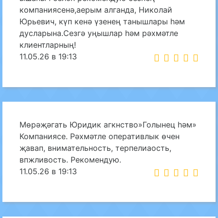
компаниясенә,аерым алганда, Николай
Юрьевич, күп кенә үзенең танышлары һәм
дусларына.Сезгә уңышлар һәм рәхмәтле
клиентларның!
11.05.26 в 19:13
Мөрәҗәгать Юридик агкнство»Голынец һәм»
Компаниясе. Рәхмәтле оперативлык өчен
җавап, внимательность, терпелиаость,
впжливость. Рекомендую.
11.05.26 в 19:13