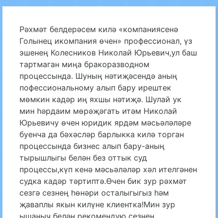
Рәхмәт белдерәсем килә «компаниясенә
Голынец икомпания өчен» профессионал, үз
эшенең Колесников Николай Юрьевич,ул баш
тартмаган миңа бракоразводном
процессында. Шуның нәтиҗәсендә аның
пофессиональному алып бару ирештек
мөмкин кадәр иң яхшы нәтиҗә. Шулай ук
мин һәрдаим мөрәҗәгать итәм Николай
Юрьевичу өчен юридик ярдәм мәсьәләләре
буенча да бәхәсләр барлыкка килә торган
процессында бизнес алып бару-аның
тырышлыгы белән без оттык суд
процессы,күп кенә мәсьәләләр хәл ителгәнен
судка кадәр тәртиптә.Өчен бик зур рәхмәт
сезгә сезнең һөнәри осталыгыгыз һәм
җаваплы якын килүне клиентка!Мин зур
ышаныч белән рекомендую сезнең