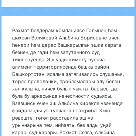
Рәхмәт белдерәм компаниясе Голынец һәм
шәхсән Волчковой Альбина Борисовне өчен
һөнәри һәм дөрес башкарылган эшкә карата
безнең дә гади һәм запутанного суд
тикшерүендә. Эш узды киметү буенча
алимент территориясендә башка район
Башкортстан, ясалма затягивались слушанья,
төрле проволочки, проблемалары алу белән
хәл кулына, ничек булып чыкты, барысы да
була бу аркасында нечестности судьясы.
Взявшись өчен эш Альбина кирәкле үзәнендә
файдаланды үз тупланган тәҗрибә. Кыю
рәвештә, төгәл расставила эш үз
урыннарына һәм, ниһаять, без алды уңай
карар, суд карары. Рәхмәт Сезгә, Альбина