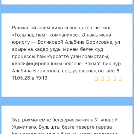
Рәхмәт әйтәсем килә сезнең агентлыгына
«Голынец һәм» компаниясе . Ә нәкъ менә
юристу — Волчковой Альбина Борисовне, ул
ахырына кадәр узды минем белән суд
процессы һәм күрсәтте үзен грамоталы,
квалифицированным белгече. Рәхмәт бик зур
Альбина Борисовна, сез, үз эшенең остасы!!!
11.05.26 в 19:13
Зур рәхмәтемне белдерәсем килә Утяповой
Җәмиләгә. Булышты безгә төзергә гариза