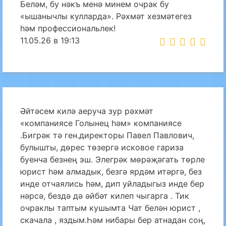
Беләм, бу нәкъ менә минем очрак бу
«ышанычлы кулларда». Рәхмәт хезмәтегез
һәм профессиональлек!
11.05.26 в 19:13
Әйтәсем килә аеруча зур рәхмәт
«компаниясе Голынец һәм» компаниясе
.Бигрәк тә ген.директоры Павел Павлович,
булышты, дөрес төзергә исковое гариза
буенча безнең эш. Элегрәк мөрәҗәгать төрле
юрист һәм алмадык, безгә ярдәм итәргә, без
инде отчаялись һәм, дип уйладыгыз инде бер
нәрсә, бездә дә әйбәт килеп чыгарга . Тик
очраклы таптым кушымта Чат белән юрист ,
скачала , яздым.Һәм нибары бер атнадан соң,