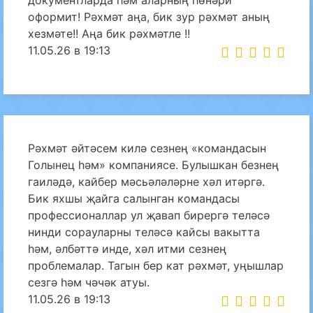
документларда һәм аларның һөнәри
оформит! Рәхмәт аңа, бик зур рәхмәт аның
хезмәте!! Аңа бик рәхмәтле !!
11.05.26 в 19:13
Рәхмәт әйтәсем килә сезнең «командасын
Голынец һәм» компаниясе. Булышкан безнең
гаиләдә, кайбер мәсьәләләрне хәл итәргә.
Бик яхшы җайга салынган командасы
профессионаллар ул җавап бирергә теләсә
нинди сорауларны теләсә кайсы вакытта
һәм, әлбәттә инде, хәл итми сезнең
проблемалар. Тагын бер кат рәхмәт, уңышлар
сезгә һәм чәчәк атуы.
11.05.26 в 19:13