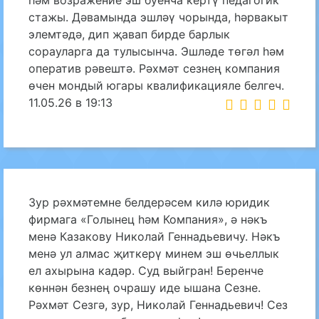
һәм возражение эш буенча кертү педагогик
стажы. Дәвамында эшләү чорында, һәрвакыт
элемтәдә, дип җавап бирде барлык
сорауларга да тулысынча. Эшләде төгәл һәм
оператив рәвештә. Рәхмәт сезнең компания
өчен мондый югары квалификацияле белгеч.
11.05.26 в 19:13
Зур рәхмәтемне белдерәсем килә юридик
фирмага «Голынец һәм Компания», ә нәкъ
менә Казакову Николай Геннадьевичу. Нәкъ
менә ул алмас җиткерү минем эш өчьеллык
ел ахырына кадәр. Суд выйгран! Беренче
көннән безнең очрашу иде ышана Сезне.
Рәхмәт Сезгә, зур, Николай Геннадьевич! Сез