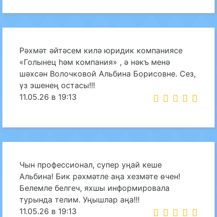
Рәхмәт әйтәсем килә юридик компаниясе
«Голынец һәм компания» , ә нәкъ менә
шәхсән Волочковой Альбина Борисовне. Сез,
үз эшенең остасы!!!
11.05.26 в 19:13
Чын профессионал, супер уңай кеше
Альбина! Бик рәхмәтле аңа хезмәте өчен!
Белемле белгеч, яхшы информировала
турында телим. Уңышлар аңа!!!
11.05.26 в 19:13