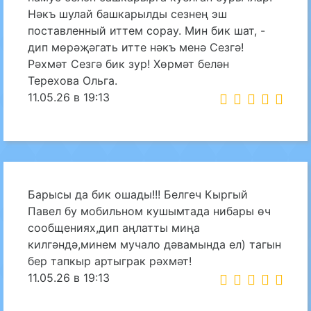
Нәкъ шулай башкарылды сезнең эш
поставленный иттем сорау. Мин бик шат, -
дип мөрәҗәгать итте нәкъ менә Сезгә!
Рәхмәт Сезгә бик зур! Хөрмәт белән
Терехова Ольга.
11.05.26 в 19:13
Барысы да бик ошады!!! Белгеч Кыргый
Павел бу мобильном кушымтада нибары өч
сообщениях,дип аңлатты миңа
килгәндә,минем мучало дәвамында ел) тагын
бер тапкыр артыграк рәхмәт!
11.05.26 в 19:13