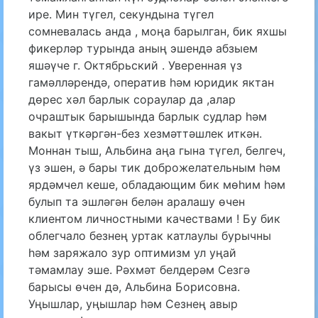
ире. Мин түгел, секундына түгел
сомневалась анда , моңа барылган, бик яхшы
фикерләр турында аның эшендә абзыем
яшәүче г. Октябрьский . Уверенная үз
гамәлләрендә, оператив һәм юридик яктан
дөрес хәл барлык сораулар да ,алар
очраштык барышында барлык судлар һәм
вакыт үткәргән-без хезмәттәшлек иткән.
Моннан тыш, Альбина аңа гына түгел, белгеч,
үз эшен, ә бары тик доброжелательным һәм
ярдәмчел кеше, обладающим бик мөһим һәм
булып та эшләгән белән аралашу өчен
клиентом личностными качествами ! Бу бик
облегчало безнең уртак катлаулы бурычны
һәм заряжало зур оптимизм ул уңай
тәмамлау эше. Рәхмәт белдерәм Сезгә
барысы өчен дә, Альбина Борисовна.
Уңышлар, уңышлар һәм Сезнең авыр