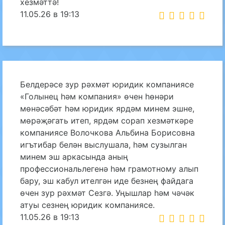
хезмәттә!
11.05.26 в 19:13
Белдерәсе зур рәхмәт юридик компаниясе
«Голынец һәм компания» өчен һөнәри
мөнәсәбәт һәм юридик ярдәм минем эшне,
мөрәҗәгать итеп, ярдәм сорап хезмәткәре
компаниясе Волочкова Альбина Борисовна
игътибар белән выслушала, һәм сузылган
минем эш аркасында аның
профессиональлегенә һәм грамотному алып
бару, эш кабул ителгән иде безнең файдага
өчен зур рәхмәт Сезгә. Уңышлар һәм чәчәк
атуы сезнең юридик компаниясе.
11.05.26 в 19:13