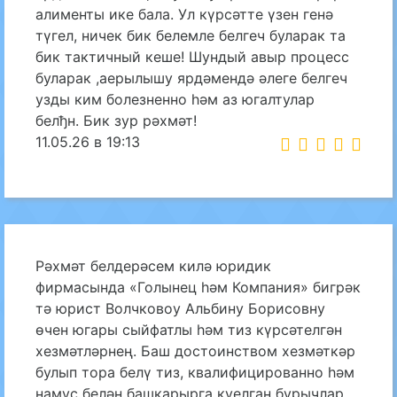
алименты ике бала. Ул күрсәтте үзен генә
түгел, ничек бик белемле белгеч буларак та
бик тактичный кеше! Шундый авыр процесс
буларак ,аерылышу ярдәмендә әлеге белгеч
узды ким болезненно һәм аз югалтулар
белђн. Бик зур рәхмәт!
11.05.26 в 19:13
Рәхмәт белдерәсем килә юридик
фирмасында «Голынец һәм Компания» бигрәк
тә юрист Волчковоу Альбину Борисовну
өчен югары сыйфатлы һәм тиз күрсәтелгән
хезмәтләрнең. Баш достоинством хезмәткәр
булып тора белү тиз, квалифицированно һәм
намус белән башкарырга куелган бурычлар.