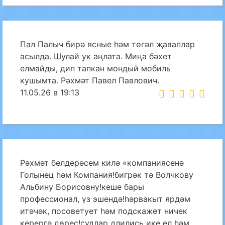
Пал Палыч бирә ясные һәм төгәл җаваплар
асылда. Шулай ук аңлата. Миңа бәхет
елмайды, дип тапкан мондый мобиль
кушымта. Рәхмәт Павел Павлович.
11.05.26 в 19:13
Рәхмәт белдерәсем килә «компаниясенә
Голынец һәм Компания!бигрәк тә Волчкову
Альбину Борисовну!кеше бары
профессионал, үз эшендә!һәрвакыт ярдәм
итәчәк, посоветует һәм подскажет ничек
керергә дөрес!судлар длились ике ел һәм