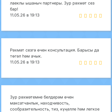
лаеклы ышаныч партнеры. Зур рәхмәт сез
бар!
11.05.26 в 19:13
Рәхмәт сезгә өчен консультация. Барысы да
төгәл һәм ачык.
11.05.26 в 19:13
Зур рәхмәтемне белдерәм өчен
максатчанлык, находчивость,
сообразительность, тиз, күңелле һәм легкое