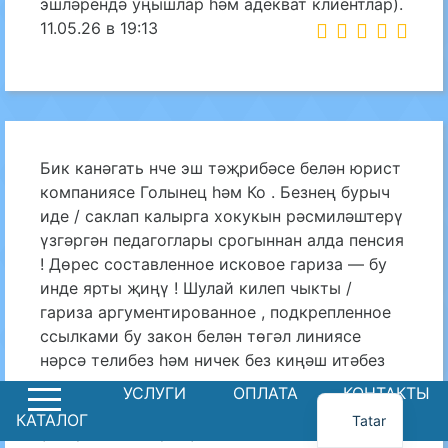
эшләрендә уңышлар һәм адекват клиентлар).
11.05.26 в 19:13
Бик канәгать нче эш тәҗрибәсе белән юрист
компаниясе Голынец һәм Ко . Безнең бурыч
иде / саклап калырга хокукын рәсмиләштерү
үзгәргән педагоглары срогыннан алда пенсия
! Дөрес составленное исковое гариза — бу
инде ярты җиңү ! Шулай килеп чыкты /
гариза аргументированное , подкрепленное
ссылками бу закон белән төгәл линиясе
нәрсә телибез һәм ничек без киңәш итәбез
конституция суды рәсмиләштерергә запрос
УСЛУГИ
ОПЛАТА
КОНТАКТЫ
буенча безнең мәсьәләсе ! Искиткеч
Tatar
үткәрелгән әзерләү һәм нәтиҗәсе буларак