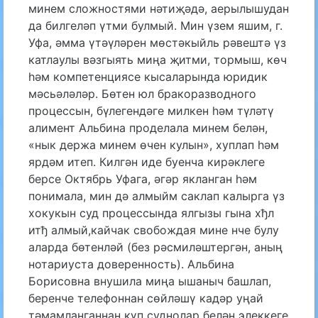
минем сложностями нәтиҗәдә, аерылышудан
да билгеләп үтми булмый. Мин үзем яшим, г.
Уфа, әмма үтәүләрен мөстәкыйль рәвештә үз
катлаулы вәзгыять миңа җитми, тормыш, көч
һәм компетенциясе кысаларында юридик
мәсьәләләр. Бөтен юл бракоразводного
процессын, бүлегендәге милкен һәм түләтү
алимент Альбина проделала минем белән,
«нык держа минем өчен кулын», хуплап һәм
ярдәм итеп. Килгән иде буенча кирәклеге
берсе Октябрь Уфага, әгәр якланган һәм
понимала, мин дә алмыйм саклап калырга үз
хокукын суд процессында ялгызы гына хђл
итђ алмый,кайчак свобождая мине нче булу
аларда бөтенләй (без рәсмиләштергән, аның
нотариуста доверенность). Альбина
Борисовна внушила миңа ышаныч башлап,
беренче телефоннан сөйләшү кадәр уңай
тәмамланганнан күп суднолар белән элеккеге