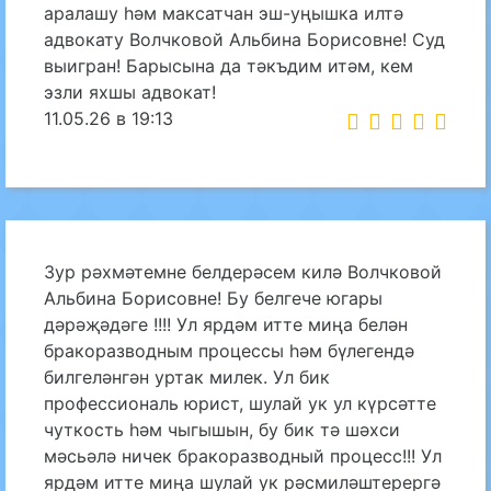
аралашу һәм максатчан эш-уңышка илтә
адвокату Волчковой Альбина Борисовне! Суд
выигран! Барысына да тәкъдим итәм, кем
эзли яхшы адвокат!
11.05.26 в 19:13
Зур рәхмәтемне белдерәсем килә Волчковой
Альбина Борисовне! Бу белгече югары
дәрәҗәдәге !!!! Ул ярдәм итте миңа белән
бракоразводным процессы һәм бүлегендә
билгеләнгән уртак милек. Ул бик
профессиональ юрист, шулай ук ул күрсәтте
чуткость һәм чыгышын, бу бик тә шәхси
мәсьәлә ничек бракоразводный процесс!!! Ул
ярдәм итте миңа шулай ук рәсмиләштерергә