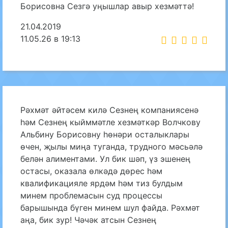
Борисовна Сезгә уңышлар авыр хезмәттә!
21.04.2019
11.05.26 в 19:13
Рәхмәт әйтәсем килә Сезнең компаниясенә
һәм Сезнең кыйммәтле хезмәткәр Волчкову
Альбину Борисовну һөнәри осталыклары
өчен, җылы миңа туганда, трудного мәсьәлә
белән алиментами. Ул бик шәп, үз эшенең
остасы, оказала өлкәдә дөрес һәм
квалификацияле ярдәм һәм тиз булдым
минем проблемасын суд процессы
барышында бүген минем шул файда. Рәхмәт
аңа, бик зур! Чәчәк атсын Сезнең