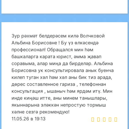
Зур рәхмәт белдерәсем килә Волчковой
Альбина Борисовне ! Бу үз өлкәсендә
профессионал! Обращался мин һәм
башкаларга карата юрист, әмма җавап
соравыма, алар миңа да бирделәр. Альбина
Борисовна ук консультировала анык буенча
килеп туган хәл һәм хәл аны бик тиз арада,
дөрес составленное гариза , телефоннан
консультация , ышаныч һәм ярдәм итү. Мин
инде киңәш итте, аны минем танышлары,
якыннарына эләккән непростую тормыш
хәлне сезгә рекомендую!
11.05.26 в 19:13