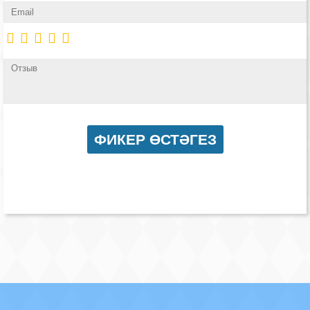
Безнең җиңү
Видео турында безне