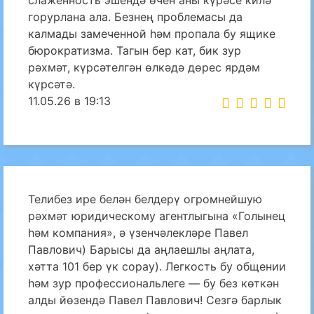
слаженность эшендә өчен аны күрәсе килә
горурлана ала. Безнең проблемасы да
калмады замеченной һәм пропала бу ящике
бюрократизма. Тагын бер кат, бик зур
рәхмәт, күрсәтелгән өлкәдә дөрес ярдәм
күрсәтә.
11.05.26 в 19:13
Телибез ире белән белдерү огромнейшую
рәхмәт юридическому агентлыгына «Голынец
һәм компания», ә үзенчәлекләре Павел
Павлович) Барысы да аңлаешлы аңлата,
хәтта 101 бер үк сорау). Легкость бу общении
һәм зур профессиональлеге — бу без көткән
алды йөзендә Павел Павлович! Сезгә барлык