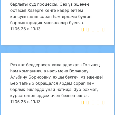
барлыгы суд процессы. Сез үз эшенең
остасы! Хәзерге көнгә кадәр әйтәм
консультация сорап һәм ярдәме булган
барлык юридик мәсьәләләр буенча.
11.05.26 в 19:13
Рәхмәт белдерәсем килә адвокат «Голынец
һәм компания», ә нәкъ менә Волчкову
Альбину Борисовну, яхшы белгеч, үз эшендә!
Бер тапкыр обращался ярдәм сорап һәм
барлык эшләрдә уңай нәтиҗә! Зур рәхмәт,
күрсәтелгән ярдәм өчен безнең эштә .
11.05.26 в 19:13