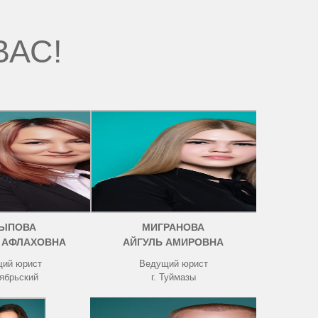
ВАС!
ЫПОВА
МИГРАНОВА
 АФЛАХОВНА
АЙГУЛЬ АМИРОВНА
ий юрист
Ведущий юрист
тябрьский
г. Туймазы