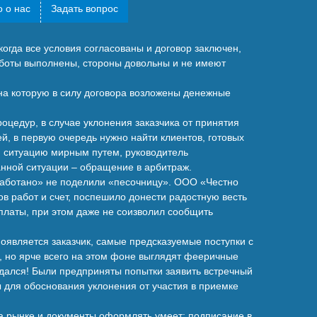
 о нас
Задать вопрос
когда все условия согласованы и договор заключен,
работы выполнены, стороны довольны и не имеют
 на которую в силу договора возложены денежные
цедур, в случае уклонения заказчика от принятия
ей, в первую очередь нужно найти клиентов, готовых
я ситуацию мирным путем, руководитель
нной ситуации – обращение в арбитраж.
работано» не поделили «песочницу». ООО «Честно
в работ и счет, поспешило донести радостную весть
 оплаты, при этом даже не соизволил сообщить
появляется заказчик, самые предсказуемые поступки с
а, но ярче всего на этом фоне выглядят фееричные
дался! Были предприняты попытки заявить встречный
ты для обоснования уклонения от участия в приемке
на рынке и документы оформлять умеет: подписание в