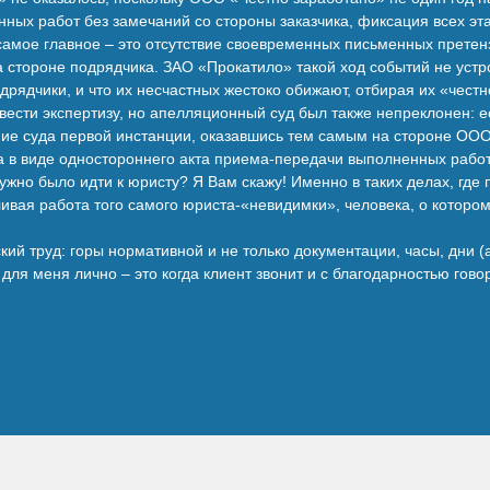
ных работ без замечаний со стороны заказчика, фиксация всех эт
самое главное – это отсутствие своевременных письменных претенз
а стороне подрядчика. ЗАО «Прокатило» такой ход событий не устро
одрядчики, и что их несчастных жестоко обижают, отбирая их «чест
вести экспертизу, но апелляционный суд был также непреклонен: ес
ие суда первой инстанции, оказавшись тем самым на стороне ООО
а в виде одностороннего акта приема-передачи выполненных работ
 нужно было идти к юристу? Я Вам скажу! Именно в таких делах, где
ливая работа того самого юриста-«невидимки», человека, о котор
кий труд: горы нормативной и не только документации, часы, дни (
ля меня лично – это когда клиент звонит и с благодарностью гов