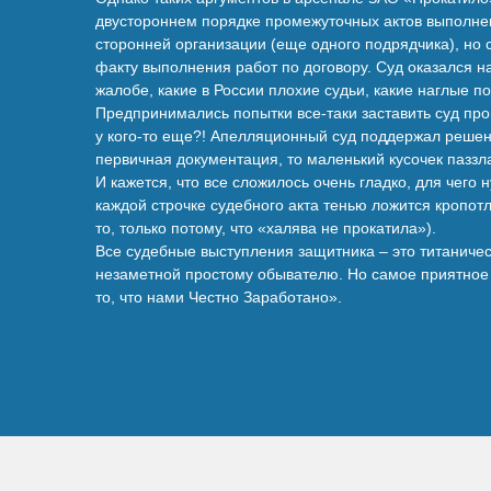
двустороннем порядке промежуточных актов выполнен
сторонней организации (еще одного подрядчика), но 
факту выполнения работ по договору. Суд оказался н
жалобе, какие в России плохие судьи, какие наглые п
Предпринимались попытки все-таки заставить суд про
у кого-то еще?! Апелляционный суд поддержал решен
первичная документация, то маленький кусочек паззл
И кажется, что все сложилось очень гладко, для чего
каждой строчке судебного акта тенью ложится кропот
то, только потому, что «халява не прокатила»).
Все судебные выступления защитника – это титаничес
незаметной простому обывателю. Но самое приятное д
то, что нами Честно Заработано».