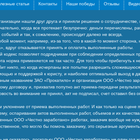
лезные статьи
Контакты
Наши победы
Отзывы
Видео
ганизации нашли друг друга и приняли решение о сотрудничестве, 
чательно, когда все протекает безупречно: деньги перечислены, 
событий и так, к сожалению, происходит далеко не всегда.
ой момент, например, из-за того, что в какой-то момент сторона,
а», вдруг отказывается принять и оплатить выполненные работы.
й кодекс позволяет подрядчикам при соблюдении определенных про
эта норма применяется не так часто. Для того чтобы прибегнуть к н
бит никто, но когда исчерпаны все попытки разрешить сложившуюс
ощью и поддержкой к юристу, и наиболее оптимальный выход в да
ловным названием ЗАО «Прокатило» и организация ООО «Честно за
му договору и, прихватив попутно акт приема-передачи результато
новость во внимание не принял, акт не подписал, счет оставил без
ем уклонение от приема выполненных работ. И как только на сцене 
оему, оспаривание актов выполненных работ, объемов и их качеств
енных ООО «Честно заработано» работах, заказчик вообще не нуж
инственное, что могло бы помочь заказчику, это серьезные аргумен
» не оказалось, поскольку ООО «Честно заработано» не один год 