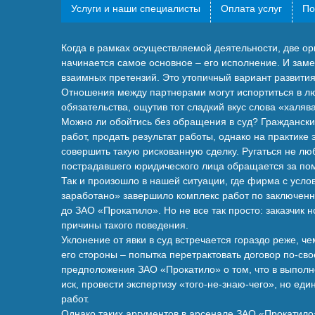
Услуги и наши специалисты
Оплата услуг
По
Когда в рамках осуществляемой деятельности, две ор
начинается самое основное – его исполнение. И заме
взаимных претензий. Это утопичный вариант развития 
Отношения между партнерами могут испортиться в люб
обязательства, ощутив тот сладкий вкус слова «халяв
Можно ли обойтись без обращения в суд? Граждански
работ, продать результат работы, однако на практике 
совершить такую рискованную сделку. Ругаться не лю
пострадавшего юридического лица обращается за пом
Так и произошло в нашей ситуации, где фирма с ус
заработано» завершило комплекс работ по заключенно
до ЗАО «Прокатило». Но не все так просто: заказчик 
причины такого поведения.
Уклонение от явки в суд встречается гораздо реже, ч
его стороны – попытка перетрактовать договор по-св
предположения ЗАО «Прокатило» о том, что в выполн
иск, провести экспертизу «того-не-знаю-чего», но ед
работ.
Однако таких аргументов в арсенале ЗАО «Прокатило